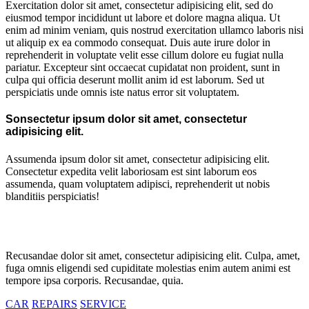
Exercitation dolor sit amet, consectetur adipisicing elit, sed do
eiusmod tempor incididunt ut labore et dolore magna aliqua. Ut
enim ad minim veniam, quis nostrud exercitation ullamco laboris nisi
ut aliquip ex ea commodo consequat. Duis aute irure dolor in
reprehenderit in voluptate velit esse cillum dolore eu fugiat nulla
pariatur. Excepteur sint occaecat cupidatat non proident, sunt in
culpa qui officia deserunt mollit anim id est laborum. Sed ut
perspiciatis unde omnis iste natus error sit voluptatem.
Sonsectetur ipsum dolor sit amet, consectetur
adipisicing elit.
Assumenda ipsum dolor sit amet, consectetur adipisicing elit.
Consectetur expedita velit laboriosam est sint laborum eos
assumenda, quam voluptatem adipisci, reprehenderit ut nobis
blanditiis perspiciatis!
Recusandae dolor sit amet, consectetur adipisicing elit. Culpa, amet,
fuga omnis eligendi sed cupiditate molestias enim autem animi est
tempore ipsa corporis. Recusandae, quia.
CAR
REPAIRS
SERVICE