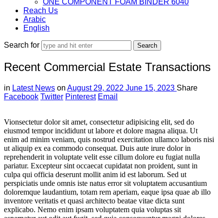
ONE COMPONENT FOAM BINDER 6040
Reach Us
Arabic
English
Search for
Recent Commercial Estate Transactions
in
Latest News
on
August 29, 2022
June 15, 2023
Share
Facebook
Twitter
Pinterest
Email
Vionsectetur dolor sit amet, consectetur adipisicing elit, sed do
eiusmod tempor incididunt ut labore et dolore magna aliqua. Ut
enim ad minim veniam, quis nostrud exercitation ullamco laboris nisi
ut aliquip ex ea commodo consequat. Duis aute irure dolor in
reprehenderit in voluptate velit esse cillum dolore eu fugiat nulla
pariatur. Excepteur sint occaecat cupidatat non proident, sunt in
culpa qui officia deserunt mollit anim id est laborum. Sed ut
perspiciatis unde omnis iste natus error sit voluptatem accusantium
doloremque laudantium, totam rem aperiam, eaque ipsa quae ab illo
inventore veritatis et quasi architecto beatae vitae dicta sunt
explicabo. Nemo enim ipsam voluptatem quia voluptas sit